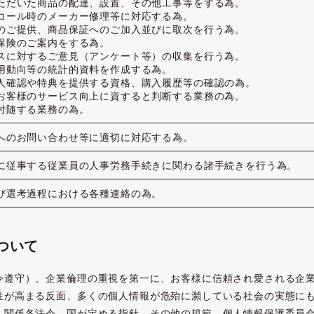
ただいた商品の配達、設置、その他工事等をする為。
コール時のメーカー修理等に対応する為。
のご提供、商品保証へのご加入並びに取次を行う為。
保険のご案内をする為。
スに対するご意見（アンケート等）の収集を行う為。
用動向等の統計的資料を作成する為。
人確認や特典を提供する資格、購入履歴等の確認の為。
お客様のサービス向上に資すると判断する業務の為。
付随する業務の為。
へのお問い合わせ等に適切に対応する為。
に従事する従業員の人事労務手続きに関わる諸手続きを行う為。
び選考過程における各種連絡の為。
ついて
令遵守）、企業倫理の重視を第一に、お客様に信頼され愛される企
性が高まる反面、多くの個人情報が危殆に瀕している社会の実態に
、関係各法令、国が定める指針、その他の規範、個人情報保護委員