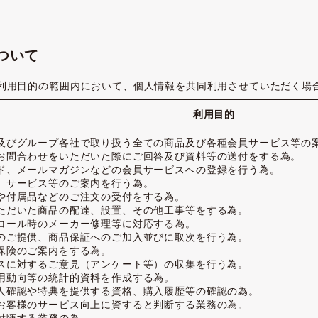
ついて
し利用目的の範囲内において、個人情報を共同利用させていただく場
利用目的
及びグループ各社で取り扱う全ての商品及び各種会員サービス等の
お問合わせをいただいた際にご回答及び資料等の送付をする為。
ド、メールマガジンなどの会員サービスへの登録を行う為。
、サービス等のご案内を行う為。
や付属品などのご注文の受付をする為。
ただいた商品の配達、設置、その他工事等をする為。
コール時のメーカー修理等に対応する為。
のご提供、商品保証へのご加入並びに取次を行う為。
保険のご案内をする為。
スに対するご意見（アンケート等）の収集を行う為。
用動向等の統計的資料を作成する為。
人確認や特典を提供する資格、購入履歴等の確認の為。
お客様のサービス向上に資すると判断する業務の為。
付随する業務の為。