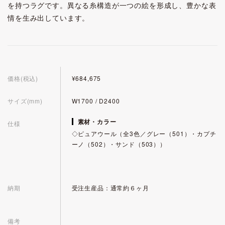
を持つラグです。異なる糸構造が一つの絵を形成し、豊かな表
情を生み出しています。
価格(税込)
¥684,675
サイズ(mm)
W1700 / D2400
素材・カラー
仕様
◇ピュアウール（全3色／グレー（501）・カプチ
ーノ（502）・サンド（503））
納期
受注生産品：通常約６ヶ月
備考