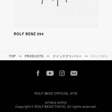
ROLF BENZ 594
ROLF
TOP
PRODUCTS
クイックデリバリー
ROLF BENZ 
ROLF BENZ OFFICIAL SITE
privacy policy
Copyright © ROLF BENZ TOKYO. All rights reserved.